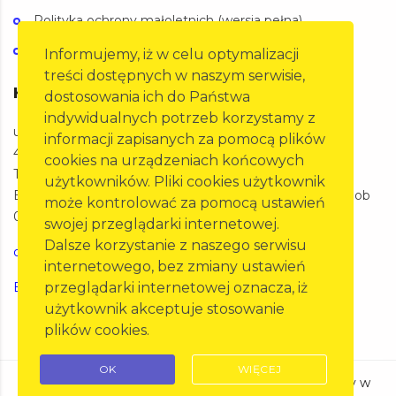
Polityka ochrony małoletnich (wersja pełna)
Polityka ochrony małoletnich (wersja skrócona)
Informujemy, iż w celu optymalizacji
treści dostępnych w naszym serwisie,
Kontakt
dostosowania ich do Państwa
indywidualnych potrzeb korzystamy z
ul. Oleska 125a,
informacji zapisanych za pomocą plików
45-231 Opole
cookies na urządzeniach końcowych
Telefon: 77 455 60 27
użytkowników. Pliki cookies użytkownik
BIURO Pon-Pt 07:00-15:00 SKP Pon-Pt 07:00-20:00 Sob
może kontrolować za pomocą ustawień
07:00-15:00
swojej przeglądarki internetowej.
Dalsze korzystanie z naszego serwisu
opole@pzm.pl
internetowego, bez zmiany ustawień
przeglądarki internetowej oznacza, iż
Erste Bank Polska 21 1500 1575 1215 7000 1742 0000
użytkownik akceptuje stosowanie
plików cookies.
OK
WIĘCEJ
Copyright ©
2026
PZMOT - Polski Związek Motorowy w