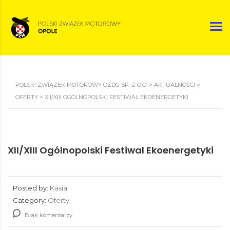
POLSKI ZWIĄZEK MOTOROWY OZDG SP. Z O.O.
>
AKTUALNOŚCI
>
OFERTY
>
XII/XIII OGÓLNOPOLSKI FESTIWAL EKOENERGETYKI
XII/XIII Ogólnopolski Festiwal Ekoenergetyki
Posted by:
Kasia
Category:
Oferty
Brak komentarzy