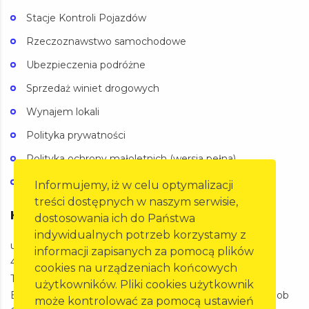
Stacje Kontroli Pojazdów
Rzeczoznawstwo samochodowe
Ubezpieczenia podróżne
Sprzedaż winiet drogowych
Wynajem lokali
Polityka prywatności
Polityka ochrony małoletnich (wersja pełna)
Polityka ochrony małoletnich (wersja skrócona)
Informujemy, iż w celu optymalizacji
treści dostępnych w naszym serwisie,
Kontakt
dostosowania ich do Państwa
indywidualnych potrzeb korzystamy z
ul. Oleska 125a,
informacji zapisanych za pomocą plików
45-231 Opole
cookies na urządzeniach końcowych
Telefon: 77 455 60 27
użytkowników. Pliki cookies użytkownik
BIURO Pon-Pt 07:00-15:00 SKP Pon-Pt 07:00-20:00 Sob
może kontrolować za pomocą ustawień