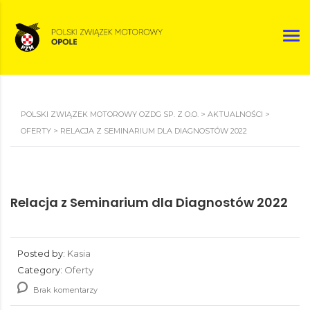
POLSKI ZWIĄZEK MOTOROWY OZDG SP. Z O.O.
>
AKTUALNOŚCI
>
OFERTY
>
RELACJA Z SEMINARIUM DLA DIAGNOSTÓW 2022
Relacja z Seminarium dla Diagnostów 2022
Posted by:
Kasia
Category:
Oferty
Brak komentarzy