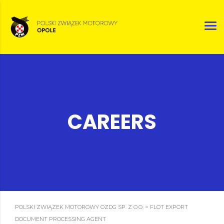
CAREERS
POLSKI ZWIĄZEK MOTOROWY OZDG SP. Z O.O.
>
FLOT EXPORT
DOCUMENT PROCESSING AGENT