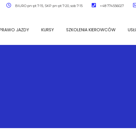
BIURO pn-pt 7-15, SKP pn-pt 7-20, sob 7-15
+48 774556027
PRAWO JAZDY
KURSY
SZKOLENIA KIEROWCÓW
USŁ