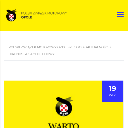
POLSKI ZWIĄZEK MOTOROWY OZDG SP. Z O.O.
>
AKTUALNOŚCI
>
DIAGNOSTA SAMOCHODOWY
19
wrz