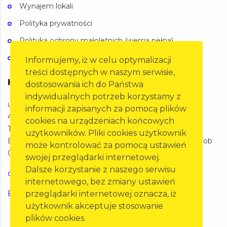
Wynajem lokali
Polityka prywatności
Polityka ochrony małoletnich (wersja pełna)
Polityka ochrony małoletnich (wersja skrócona)
Informujemy, iż w celu optymalizacji
treści dostępnych w naszym serwisie,
Kontakt
dostosowania ich do Państwa
indywidualnych potrzeb korzystamy z
ul. Oleska 125a,
informacji zapisanych za pomocą plików
45-231 Opole
cookies na urządzeniach końcowych
Telefon: 77 455 60 27
użytkowników. Pliki cookies użytkownik
BIURO Pon-Pt 07:00-15:00 SKP Pon-Pt 07:00-20:00 Sob
może kontrolować za pomocą ustawień
07:00-15:00
swojej przeglądarki internetowej.
Dalsze korzystanie z naszego serwisu
opole@pzm.pl
internetowego, bez zmiany ustawień
przeglądarki internetowej oznacza, iż
Erste Bank Polska 21 1500 1575 1215 7000 1742 0000
użytkownik akceptuje stosowanie
plików cookies.