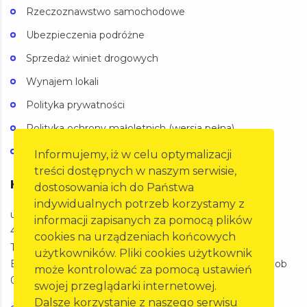
Rzeczoznawstwo samochodowe
Ubezpieczenia podróżne
Sprzedaż winiet drogowych
Wynajem lokali
Polityka prywatności
Polityka ochrony małoletnich (wersja pełna)
Polityka ochrony małoletnich (wersja skrócona)
Informujemy, iż w celu optymalizacji
treści dostępnych w naszym serwisie,
Kontakt
dostosowania ich do Państwa
indywidualnych potrzeb korzystamy z
ul. Oleska 125a,
informacji zapisanych za pomocą plików
45-231 Opole
cookies na urządzeniach końcowych
Telefon: 77 455 60 27
użytkowników. Pliki cookies użytkownik
BIURO Pon-Pt 07:00-15:00 SKP Pon-Pt 07:00-20:00 Sob
może kontrolować za pomocą ustawień
07:00-15:00
swojej przeglądarki internetowej.
Dalsze korzystanie z naszego serwisu