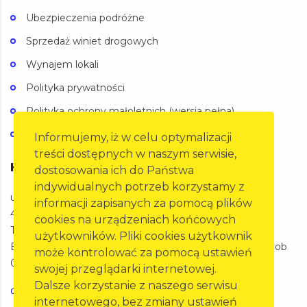
Ubezpieczenia podróżne
Sprzedaż winiet drogowych
Wynajem lokali
Polityka prywatności
Polityka ochrony małoletnich (wersja pełna)
Polityka ochrony małoletnich (wersja skrócona)
Informujemy, iż w celu optymalizacji
treści dostępnych w naszym serwisie,
Kontakt
dostosowania ich do Państwa
indywidualnych potrzeb korzystamy z
ul. Oleska 125a,
informacji zapisanych za pomocą plików
45-231 Opole
cookies na urządzeniach końcowych
Telefon: 77 455 60 27
użytkowników. Pliki cookies użytkownik
BIURO Pon-Pt 07:00-15:00 SKP Pon-Pt 07:00-20:00 Sob
może kontrolować za pomocą ustawień
07:00-15:00
swojej przeglądarki internetowej.
Dalsze korzystanie z naszego serwisu
opole@pzm.pl
internetowego, bez zmiany ustawień