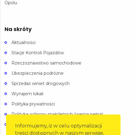
Opolu
Na skróty
Aktualności
Stacje Kontroli Pojazdów
Rzeczoznawstwo samochodowe
Ubezpieczenia podróżne
Sprzedaż winiet drogowych
Wynajem lokali
Polityka prywatności
Polityka ochrony małoletnich (wersja pełna)
Polityka ochrony małoletnich (wersja skrócona)
Informujemy, iż w celu optymalizacji
treści dostępnych w naszym serwisie,