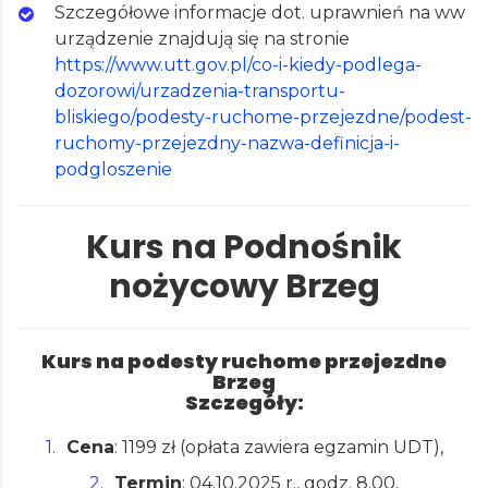
Szczegółowe informacje dot. uprawnień na ww
urządzenie znajdują się na stronie
https://www.utt.gov.pl/co-i-kiedy-podlega-
dozorowi/urzadzenia-transportu-
bliskiego/podesty-ruchome-przejezdne/podest-
ruchomy-przejezdny-nazwa-definicja-i-
podgloszenie
Kurs na Podnośnik
nożycowy Brzeg
Kurs na podesty ruchome przejezdne
Brzeg
Szczegóły:
Cena
: 1199 zł (opłata zawiera egzamin UDT),
Termin
: 04.10.2025 r., godz. 8.00,