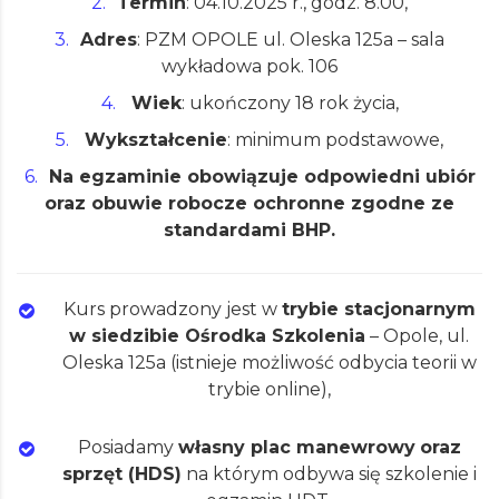
Termin
: 04.10.2025 r., godz. 8.00,
Adres
: PZM OPOLE ul. Oleska 125a – sala
wykładowa pok. 106
Wiek
: ukończony 18 rok życia,
Wykształcenie
: minimum podstawowe,
Na egzaminie obowiązuje odpowiedni ubiór
oraz obuwie robocze ochronne zgodne ze
standardami BHP.
Kurs
prowadzony jest w
trybie stacjonarnym
w siedzibie Ośrodka Szkolenia
– Opole, ul.
Oleska 125a (istnieje możliwość odbycia teorii w
trybie online),
Posiadamy
własny plac manewrowy
oraz
sprzęt (HDS)
na którym odbywa się szkolenie i