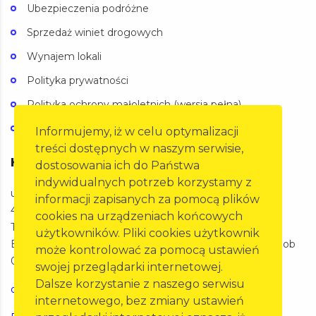
Ubezpieczenia podróżne
Sprzedaż winiet drogowych
Wynajem lokali
Polityka prywatności
Polityka ochrony małoletnich (wersja pełna)
Polityka ochrony małoletnich (wersja skrócona)
Informujemy, iż w celu optymalizacji
treści dostępnych w naszym serwisie,
Kontakt
dostosowania ich do Państwa
indywidualnych potrzeb korzystamy z
ul. Oleska 125a,
informacji zapisanych za pomocą plików
45-231 Opole
cookies na urządzeniach końcowych
Telefon: 77 455 60 27
użytkowników. Pliki cookies użytkownik
BIURO Pon-Pt 07:00-15:00 SKP Pon-Pt 07:00-20:00 Sob
może kontrolować za pomocą ustawień
07:00-15:00
swojej przeglądarki internetowej.
Dalsze korzystanie z naszego serwisu
opole@pzm.pl
internetowego, bez zmiany ustawień