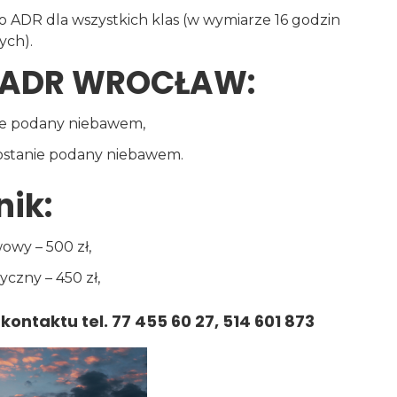
 ADR dla wszystkich klas (w wymiarze 16 godzin
ych).
w ADR WROCŁAW:
ie podany niebawem,
zostanie podany niebawem.
ik:
owy – 500 zł,
tyczny – 450 zł,
taktu tel. 77 455 60 27, 514 601 873