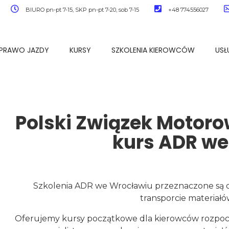
BIURO pn-pt 7-15, SKP pn-pt 7-20, sob 7-15
+48 774556027
PRAWO JAZDY
KURSY
SZKOLENIA KIEROWCÓW
USŁ
Polski Związek Motoro
kurs ADR we
Szkolenia ADR we Wrocławiu przeznaczone są 
transporcie materiał
Oferujemy kursy początkowe dla kierowców rozpocz