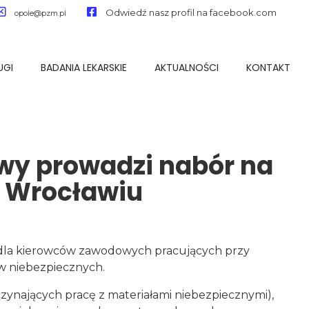
Odwiedź nasz profil na facebook.com
opole@pzm.pl
UGI
BADANIA LEKARSKIE
AKTUALNOŚCI
KONTAKT
wy prowadzi nabór na
 Wrocławiu
dla kierowców zawodowych pracujących przy
ów niebezpiecznych.
ynających pracę z materiałami niebezpiecznymi),