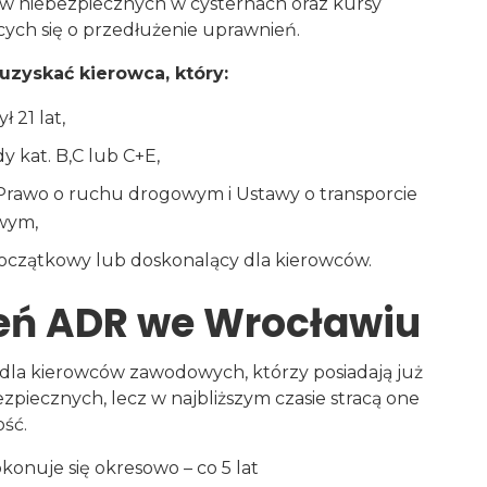
ów niebezpiecznych w cysternach oraz kursy
ych się o przedłużenie uprawnień.
zyskać kierowca, który:
 21 lat,
y kat. B,C lub C+E,
Prawo o ruchu drogowym i Ustawy o transporcie
wym,
oczątkowy lub doskonalący dla kierowców.
eń ADR we Wrocławiu
dla kierowców zawodowych, którzy posiadają już
piecznych, lecz w najbliższym czasie stracą one
ść.
onuje się okresowo – co 5 lat