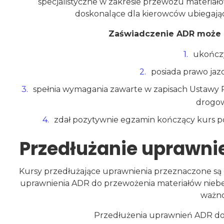
specjalistyczne w zakresie przewozu materiał
doskonalące dla kierowców ubiegając
Zaświadczenie ADR może u
ukończył
posiada prawo jazd
spełnia wymagania zawarte w zapisach Ustawy 
drogo
zdał pozytywnie egzamin kończący kurs p
Przedłużanie uprawni
Kursy przedłużające uprawnienia przeznaczone są 
uprawnienia ADR do przewożenia materiałów niebez
ważno
Przedłużenia uprawnień ADR dok