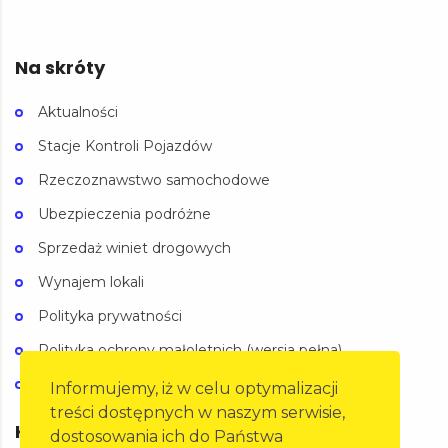
Na skróty
Aktualności
Stacje Kontroli Pojazdów
Rzeczoznawstwo samochodowe
Ubezpieczenia podróżne
Sprzedaż winiet drogowych
Wynajem lokali
Polityka prywatności
Polityka ochrony małoletnich (wersja pełna)
Polityka ochrony małoletnich (wersja skrócona)
Informujemy, iż w celu optymalizacji
treści dostępnych w naszym serwisie,
Kontakt
dostosowania ich do Państwa