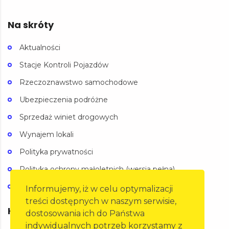
Na skróty
Aktualności
Stacje Kontroli Pojazdów
Rzeczoznawstwo samochodowe
Ubezpieczenia podróżne
Sprzedaż winiet drogowych
Wynajem lokali
Polityka prywatności
Polityka ochrony małoletnich (wersja pełna)
Polityka ochrony małoletnich (wersja skrócona)
Informujemy, iż w celu optymalizacji
treści dostępnych w naszym serwisie,
Kontakt
dostosowania ich do Państwa
indywidualnych potrzeb korzystamy z