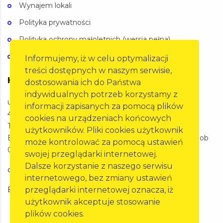
Wynajem lokali
Polityka prywatności
Polityka ochrony małoletnich (wersja pełna)
Polityka ochrony małoletnich (wersja skrócona)
Informujemy, iż w celu optymalizacji
treści dostępnych w naszym serwisie,
Kontakt
dostosowania ich do Państwa
indywidualnych potrzeb korzystamy z
ul. Oleska 125a,
informacji zapisanych za pomocą plików
45-231 Opole
cookies na urządzeniach końcowych
Telefon: 77 455 60 27
użytkowników. Pliki cookies użytkownik
BIURO Pon-Pt 07:00-15:00 SKP Pon-Pt 07:00-20:00 Sob
może kontrolować za pomocą ustawień
07:00-15:00
swojej przeglądarki internetowej.
Dalsze korzystanie z naszego serwisu
opole@pzm.pl
internetowego, bez zmiany ustawień
przeglądarki internetowej oznacza, iż
Erste Bank Polska 21 1500 1575 1215 7000 1742 0000
użytkownik akceptuje stosowanie
plików cookies.